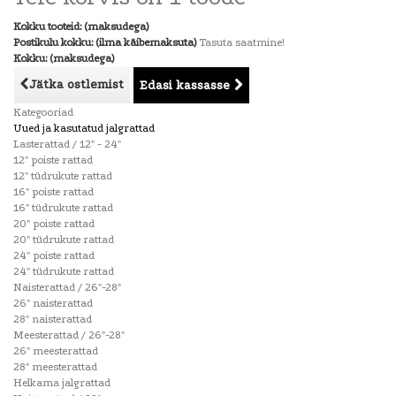
Kokku tooteid: (maksudega)
Postikulu kokku: (ilma käibemaksuta)
Tasuta saatmine!
Kokku: (maksudega)
Jätka ostlemist
Edasi kassasse
Kategooriad
Uued ja kasutatud jalgrattad
Lasterattad / 12" - 24"
12" poiste rattad
12" tüdrukute rattad
16" poiste rattad
16" tüdrukute rattad
20" poiste rattad
20" tüdrukute rattad
24" poiste rattad
24" tüdrukute rattad
Naisterattad / 26"-28"
26" naisterattad
28" naisterattad
Meesterattad / 26"-28"
26" meesterattad
28" meesterattad
Helkama jalgrattad