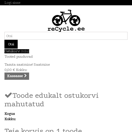
Logi sisse
Otsi
Ostukorv:
(tühi)
Tooted puuduvad
Tasuta saatmine!
Saatmine
0,00 €
Kokku:
Kassasse
Toode edukalt ostukorvi
mahutatud
Kogus
Kokku:
Teie korvis on 1 toode