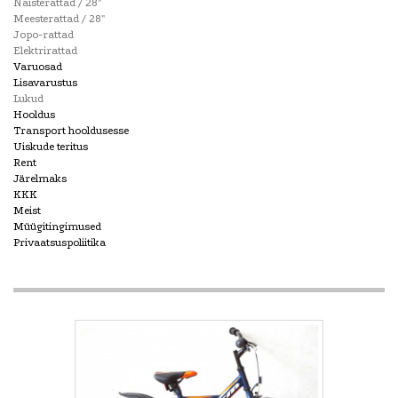
Naisterattad / 28"
Meesterattad / 28"
Jopo-rattad
Elektrirattad
Varuosad
Lisavarustus
Lukud
Hooldus
Transport hooldusesse
Uiskude teritus
Rent
Järelmaks
KKK
Meist
Müügitingimused
Privaatsuspoliitika