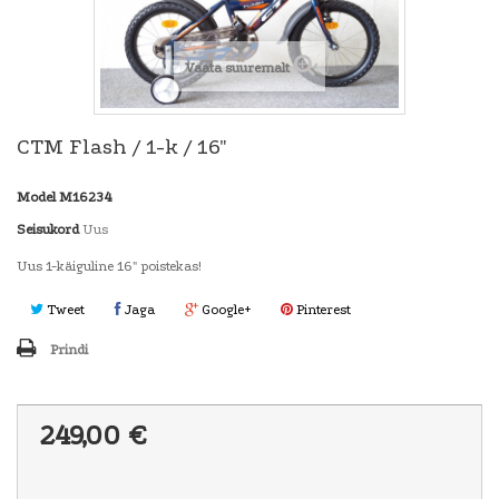
Vaata suuremalt
CTM Flash / 1-k / 16"
Model
M16234
Seisukord
Uus
Uus 1-käiguline 16" poistekas!
Tweet
Jaga
Google+
Pinterest
Prindi
249,00 €