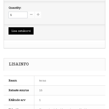
Quantity:
Lisa ostukorvi
LISAINFO
Raam
teras
Rataste suurus
16
Käikude arv
1